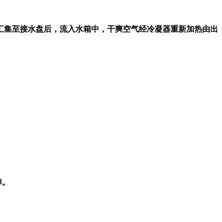
汇集至接水盘后，流入水箱中，干爽空气经冷凝器重新加热由出
掉。