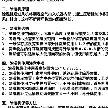
二、除湿机原理
除湿机通过风机将潮湿空气抽入机器内部，通过压缩机制冷将
风口排出，这样不断循环将室内湿度降低。
三、除湿机选购
1 、测量使用空间体积，面积＊高度（测量后需按 2 . 6 米换
2 、考虑自己所需要的湿度范围，一般物品保存的湿度范围为 6
3 、一般保存湿度范围按照每升除湿量使用1- 1 . 2 倍的使用
4 、贵重物品的保存湿度范围按照每升除湿量 0 . 6 - 0 . 8 
5 、当然也可以适当放大使用面积的比例，但使用面积越大，
四、除湿机使用注意事项
1、除湿机最佳使用温度范围为 15 " C ? 38oC 。
2 、除湿机使用时门窗尽可能关闭，以达到最佳除湿效果。
3 、除湿机应放置于室内中央位置以达到均匀除湿的效果，且
4 、除湿机使用过程中需放置平坦，不可倾斜或横倒，避免机
5 、除湿机内水箱储水量过满时，为免溢出弄湿地面，而必须
6 、除湿机经过运输搬动请先静置 4 一 6 小时，再开机使用。
五、除湿机保养方法